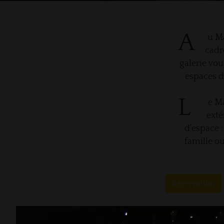
A
u Ma
cadr
galerie vou
espaces d
L
e Ma
exté
d’espace :
famille o
Réservation