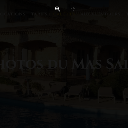
LOCATIONS
TARIFS
GALERIES
AUX ALENTOURS
tre langue
hotos du Mas Sa