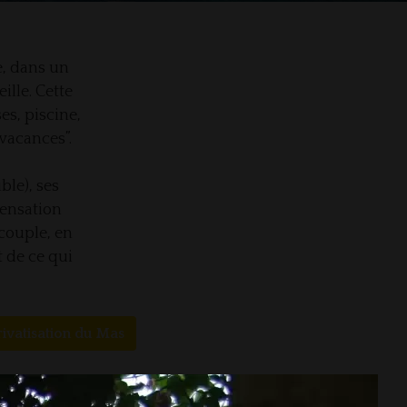
e, dans un
ille. Cette
es, piscine,
vacances”.
ble), ses
sensation
 couple, en
 de ce qui
rivatisation du Mas