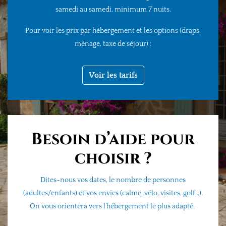
samedi au samedi,
minimum
7 nuits
.
Pour voir les prix par hébergement et les options (draps,
ménage, taxe de séjour) :
Voir les tarifs
Besoin d’aide pour
choisir ?
Dites-nous vos dates, le nombre de personnes
(adultes/enfants) et vos envies (calme, vélo, visites, golf…).
On vous orientera vers l’hébergement le plus adapté.