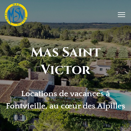
Mas Saint
Victor
Locations de vacances à
Fontvieille, au cœur des Alpilles