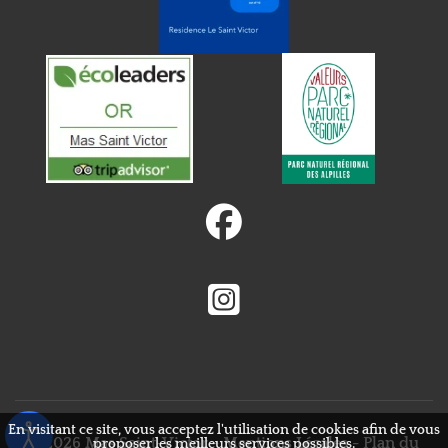
fab
fa-
facebook
fab
fa-
instagram-
square
En visitant ce site, vous acceptez l'utilisation de cookies afin de vous
© 2026 Mas Saint-Victor -
Mentions Légales
-
Plan du
proposer les meilleurs services possibles.