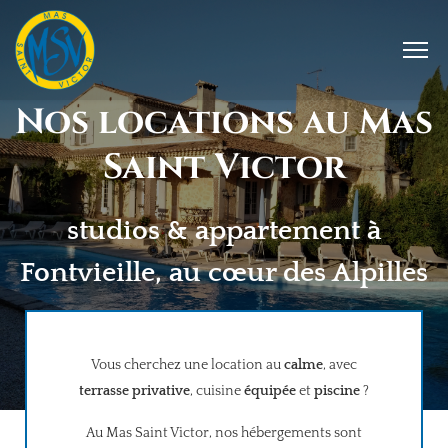
Nos locations au Mas
Saint Victor
studios & appartement à
Fontvieille, au cœur des Alpilles
Vous cherchez une location au
calme
, avec
terrasse privative
, cuisine
équipée
et
piscine
?
Au Mas Saint Victor, nos hébergements sont