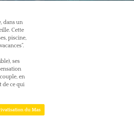
e, dans un
ille. Cette
es, piscine,
vacances”.
ble), ses
 sensation
 couple, en
 de ce qui
rivatisation du Mas