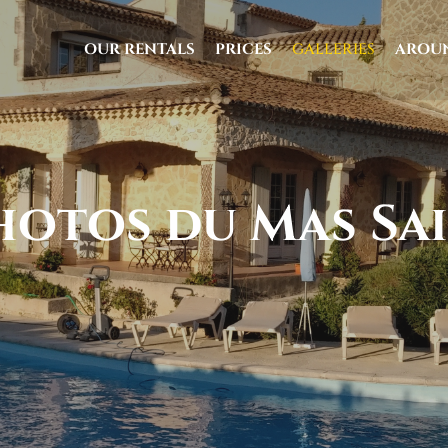
OUR RENTALS
PRICES
GALLERIES
AROU
uage
hotos du Mas Sa