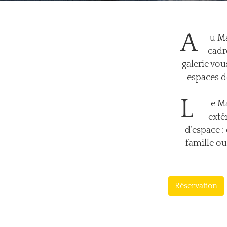
A
u Ma
cadr
galerie vou
espaces d
L
e Ma
exté
d’espace :
famille o
Réservation