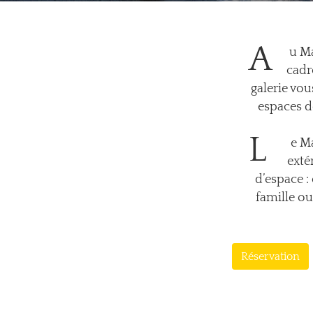
A
u Ma
cadr
galerie vou
espaces d
L
e Ma
exté
d’espace :
famille o
Réservation