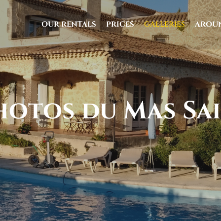
OUR RENTALS
PRICES
GALLERIES
AROU
uage
hotos du Mas Sa