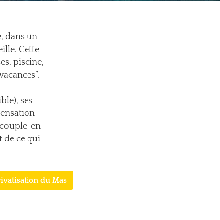
e, dans un
ille. Cette
es, piscine,
vacances”.
ble), ses
 sensation
 couple, en
 de ce qui
rivatisation du Mas