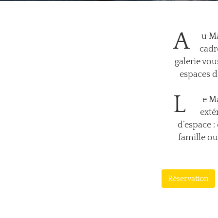
A
u Ma
cadr
galerie vou
espaces d
L
e Ma
exté
d’espace :
famille o
Réservation