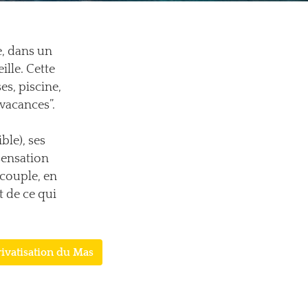
e, dans un
ille. Cette
es, piscine,
vacances”.
ble), ses
 sensation
 couple, en
 de ce qui
rivatisation du Mas