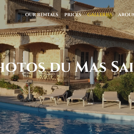
OUR RENTALS
PRICES
GALLERIES
AROU
uage
hotos du Mas Sa