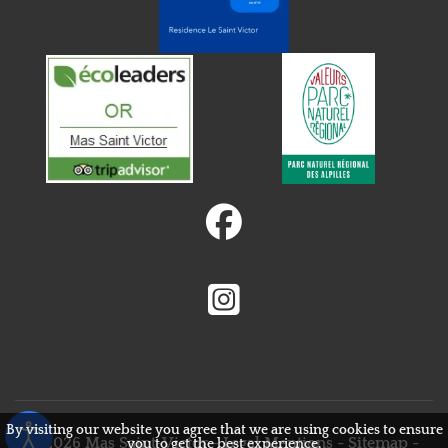
fab
fa-
facebook
fab
fa-
instagram-
square
By visiting our website you agree that we are using cookies to ensure
© 2026 Mas Saint-Victor -
Legal Mentions
-
Sitemap
-
you to get the best experience.