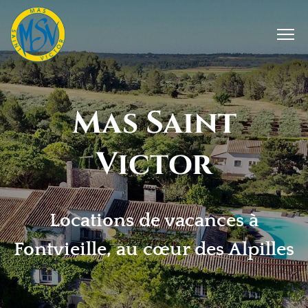
Mas Saint
Victor
Locations de vacances à
Fontvieille, au cœur des Alpilles