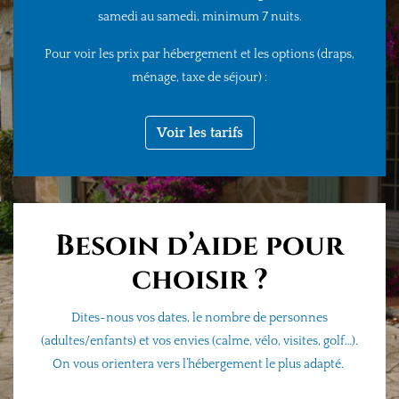
samedi au samedi,
minimum
7 nuits
.
Pour voir les prix par hébergement et les options (draps,
ménage, taxe de séjour) :
Voir les tarifs
Besoin d’aide pour
choisir ?
Dites-nous vos dates, le nombre de personnes
(adultes/enfants) et vos envies (calme, vélo, visites, golf…).
On vous orientera vers l’hébergement le plus adapté.